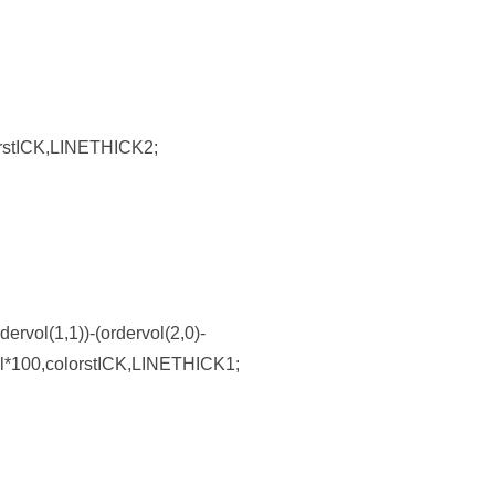
lorstICK,LINETHICK2;
dervol(1,1))-(ordervol(2,0)-
ital*100,colorstICK,LINETHICK1;