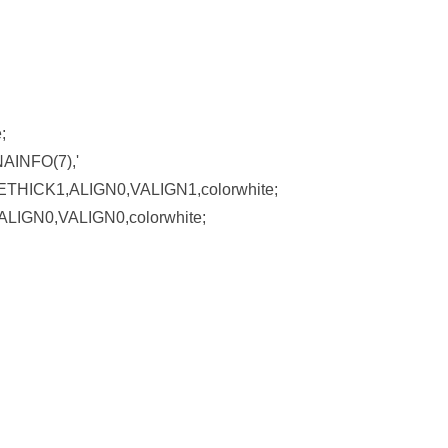
;
AINFO(7),'
THICK1,ALIGN0,VALIGN1,colorwhite;
ALIGN0,VALIGN0,colorwhite;