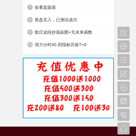
扳看盘版面
7
尾盘买入，已测试成功
8
散庄波段抄底副图+无未来函数
9
强力分时40.四指标共振T+0
10