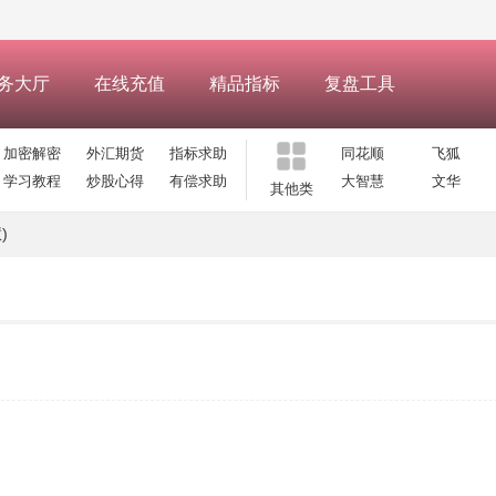
务大厅
在线充值
精品指标
复盘工具
加密解密
外汇期货
指标求助
同花顺
飞狐
学习教程
炒股心得
有偿求助
大智慧
文华
其他类
)