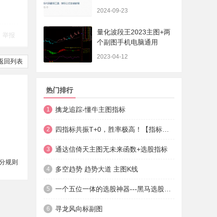
法+实盘贴图】
2024-09-23
量化波段王2023主图+两
举报
个副图手机电脑通用
2023-04-12
返回列表
热门排行
擒龙追踪-懂牛主图指标
1
四指标共振T+0，胜率极高！【指标说明+操作方法+实盘贴图】
2
通达信倚天主图无未来函数+选股指标
3
分规则
多空趋势 趋势大道 主图K线
4
一个五位一体的选股神器---黑马选股神器
5
寻龙风向标副图
6