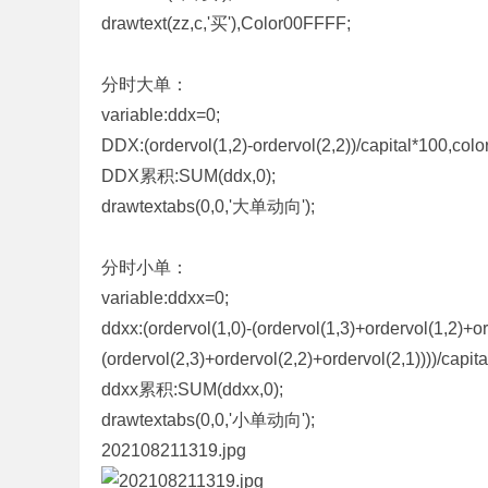
drawtext(zz,c,'买'),Color00FFFF;
分时大单：
variable:ddx=0;
DDX:(ordervol(1,2)-ordervol(2,2))/capital*100,co
DDX累积:SUM(ddx,0);
drawtextabs(0,0,'大单动向');
分时小单：
variable:ddxx=0;
ddxx:(ordervol(1,0)-(ordervol(1,3)+ordervol(1,2)+or
(ordervol(2,3)+ordervol(2,2)+ordervol(2,1))))/cap
ddxx累积:SUM(ddxx,0);
drawtextabs(0,0,'小单动向');
202108211319.jpg