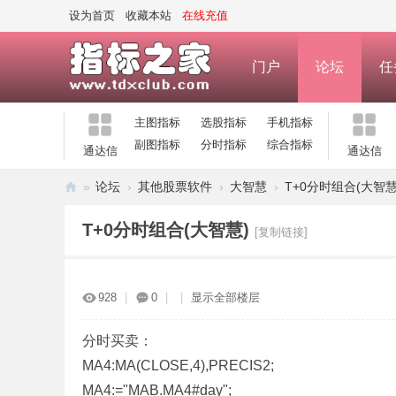
设为首页
收藏本站
在线充值
门户
论坛
任
主图指标
选股指标
手机指标
副图指标
分时指标
综合指标
通达信
通达信
»
论坛
›
其他股票软件
›
大智慧
›
T+0分时组合(大智慧
指
T+0分时组合(大智慧)
[复制链接]
标
之
家
928
|
0
|
|
显示全部楼层
—
公
分时买卖：
MA4:MA(CLOSE,4),PRECIS2;
式
MA4:="MAB.MA4#day";
指