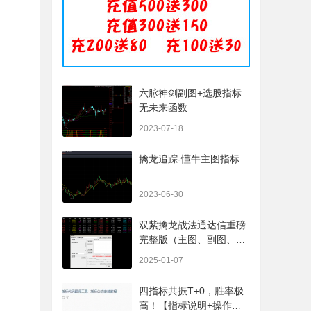
六脉神剑副图+选股指标
无未来函数
2023-07-18
擒龙追踪-懂牛主图指标
2023-06-30
双紫擒龙战法通达信重磅
完整版（主图、副图、排
序、选股、开放源码，无
2025-01-07
未来
四指标共振T+0，胜率极
高！【指标说明+操作方