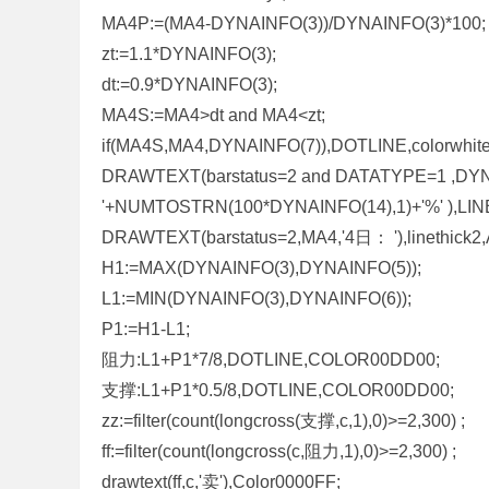
MA4P:=(MA4-DYNAINFO(3))/DYNAINFO(3)*100;
标
zt:=1.1*DYNAINFO(3);
程
dt:=0.9*DYNAINFO(3);
序
MA4S:=MA4>dt and MA4<zt;
代
if(MA4S,MA4,DYNAINFO(7)),DOTLINE,colorwhite
码
DRAWTEXT(barstatus=2 and DATATYPE=1 ,DYN
分
'+NUMTOSTRN(100*DYNAINFO(14),1)+'%' ),LINE
享
DRAWTEXT(barstatus=2,MA4,'4日： '),linethick2,
—
H1:=MAX(DYNAINFO(3),DYNAINFO(5));
公
L1:=MIN(DYNAINFO(3),DYNAINFO(6));
式
P1:=H1-L1;
指
阻力:L1+P1*7/8,DOTLINE,COLOR00DD00;
标
支撑:L1+P1*0.5/8,DOTLINE,COLOR00DD00;
网
zz:=filter(count(longcross(支撑,c,1),0)>=2,300) ;
ff:=filter(count(longcross(c,阻力,1),0)>=2,300) ;
drawtext(ff,c,'卖'),Color0000FF;