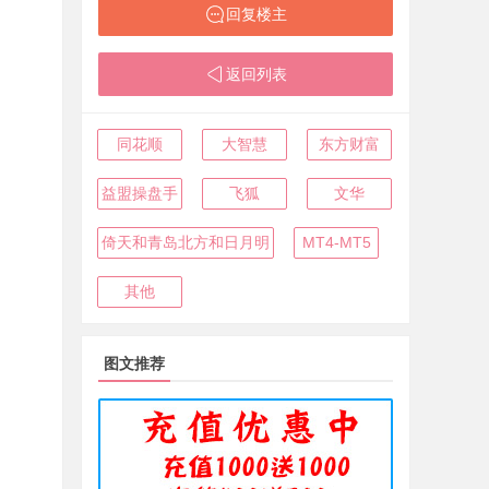
回复楼主
返回列表
同花顺
大智慧
东方财富
益盟操盘手
飞狐
文华
倚天和青岛北方和日月明
MT4-MT5
其他
图文推荐