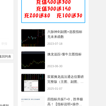
六脉神剑副图+选股指标
无未来函数
举报
2023-07-18
擒龙追踪-懂牛主图指标
返回列表
2023-06-30
双紫擒龙战法通达信重磅
完整版（主图、副图、排
序、选股、开放源码，无
2025-01-07
未来
四指标共振T+0，胜率极
高！【指标说明+操作方
分规则