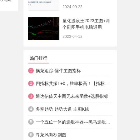
法+实盘贴图】
2024-09-23
量化波段王2023主图+两
个副图手机电脑通用
2023-04-12
热门排行
擒龙追踪-懂牛主图指标
1
四指标共振T+0，胜率极高！【指标说明+操作方法+实盘贴图】
2
通达信倚天主图无未来函数+选股指标
3
多空趋势 趋势大道 主图K线
4
一个五位一体的选股神器---黑马选股神器
5
寻龙风向标副图
6