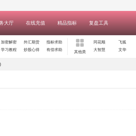
务大厅
在线充值
精品指标
复盘工具
加密解密
外汇期货
指标求助
同花顺
飞狐
学习教程
炒股心得
有偿求助
大智慧
文华
其他类
)