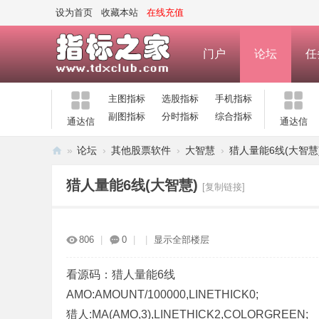
设为首页
收藏本站
在线充值
门户
论坛
任
主图指标
选股指标
手机指标
副图指标
分时指标
综合指标
通达信
通达信
»
论坛
›
其他股票软件
›
大智慧
›
猎人量能6线(大智慧
指
猎人量能6线(大智慧)
[复制链接]
标
之
家
806
|
0
|
|
显示全部楼层
—
公
看源码：猎人量能6线
AMO:AMOUNT/100000,LINETHICK0;
式
猎人:MA(AMO,3),LINETHICK2,COLORGREEN;
指