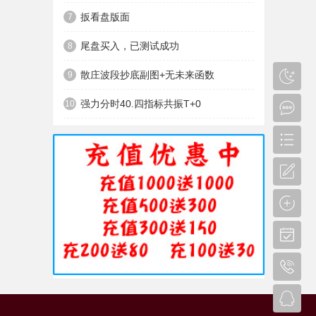
扳看盘版面
7
尾盘买入，已测试成功
8
散庄波段抄底副图+无未来函数
9
强力分时40.四指标共振T+0
10