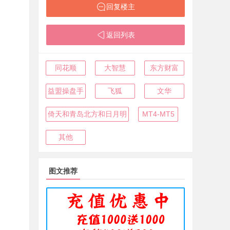
回复楼主
返回列表
同花顺
大智慧
东方财富
益盟操盘手
飞狐
文华
倚天和青岛北方和日月明
MT4-MT5
其他
图文推荐