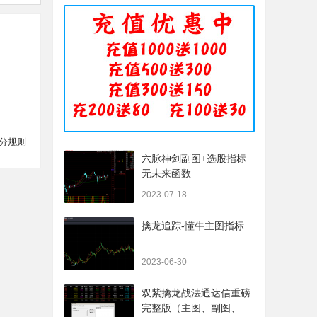
分规则
六脉神剑副图+选股指标
无未来函数
2023-07-18
擒龙追踪-懂牛主图指标
2023-06-30
双紫擒龙战法通达信重磅
完整版（主图、副图、排