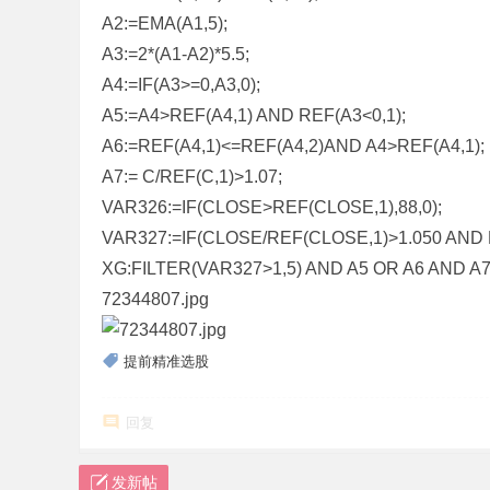
A2:=EMA(A1,5);
标
A3:=2*(A1-A2)*5.5;
程
A4:=IF(A3>=0,A3,0);
序
A5:=A4>REF(A4,1) AND REF(A3<0,1);
代
A6:=REF(A4,1)<=REF(A4,2)AND A4>REF(A4,1);
码
A7:= C/REF(C,1)>1.07;
分
VAR326:=IF(CLOSE>REF(CLOSE,1),88,0);
享
VAR327:=IF(CLOSE/REF(CLOSE,1)>1.050 AND H
—
XG:FILTER(VAR327>1,5) AND A5 OR A6 AND A7
公
72344807.jpg
式
指
提前精准选股
标
网
回复
发新帖