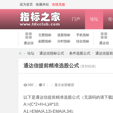
设为首页
收藏本站
在线充值
门户
论坛
任
主图指标
选股指标
手机指标
副图指标
分时指标
综合指标
通达信
通达信
»
论坛
›
通达信指标公式
›
条件选股公式
›
通达信提前
指
通达信提前精准选股公式
[复制链接]
标
之
家
560
|
0
|
|
显示全部楼层
—
公
以下是通达信提前精准选股公式（无源码的请下载
A:=(C*2+H+L)/4*10;
式
A1:=EMA(A,13)-EMA(A,34);
指