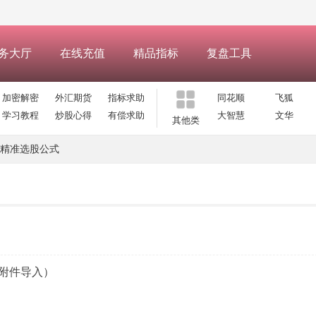
务大厅
在线充值
精品指标
复盘工具
加密解密
外汇期货
指标求助
同花顺
飞狐
学习教程
炒股心得
有偿求助
大智慧
文华
其他类
精准选股公式
附件导入）