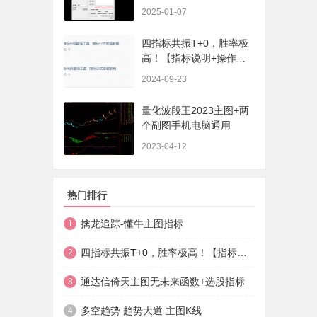
序、选股、开放源码，无
2025-01-07
未来
四指标共振T+0，胜率极
高！【指标说明+操作方
法+实盘贴图】
2024-09-23
量化波段王2023主图+两
个副图手机电脑通用
2023-04-12
热门排行
擒龙追踪-懂牛主图指标
1
四指标共振T+0，胜率极高！【指标说明+操作方法+实盘贴图】
2
通达信倚天主图无未来函数+选股指标
3
多空趋势 趋势大道 主图K线
4