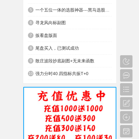
一个五位一体的选股神器---黑马选股神器
5
寻龙风向标副图
6
扳看盘版面
7
尾盘买入，已测试成功
8
散庄波段抄底副图+无未来函数
9
强力分时40.四指标共振T+0
10