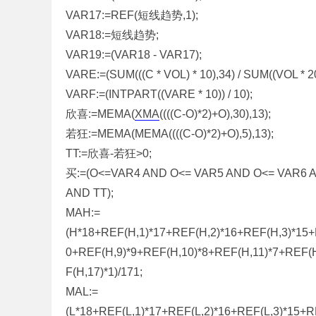
VAR17:=REF(短线趋势,1);
VAR18:=短线趋势;
VAR19:=(VAR18 - VAR17);
VARE:=(SUM(((C * VOL) * 10),34) / SUM((VOL * 20
VARF:=(INTPART((VARE * 10)) / 10);
欣喜:=MEMA(
XMA
((((C-O)*2)+O),30),13);
若狂:=MEMA(MEMA((((C-O)*2)+O),5),13);
TT:=欣喜-若狂>0;
买:=(O<=VAR4 AND O<= VAR5 AND O<= VAR6 A
AND TT);
MAH:=
(H*18+REF(H,1)*17+REF(H,2)*16+REF(H,3)*15+
0+REF(H,9)*9+REF(H,10)*8+REF(H,11)*7+REF(
F(H,17)*1)/171;
MAL:=
(L*18+REF(L,1)*17+REF(L,2)*16+REF(L,3)*15+R