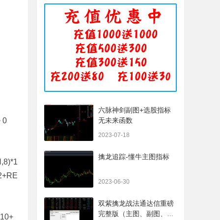
六脉神剑副图+选股指标
 0
无未来函数
2023-07-18
擒龙追踪-懂牛主图指标
,8)*1
*2+RE
2023-06-30
双紫擒龙战法通达信重磅
完整版（主图、副图、排
*10+