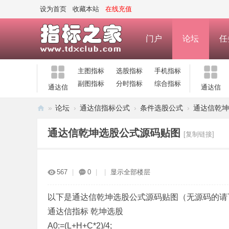
设为首页
收藏本站
在线充值
门户
论坛
任
主图指标
选股指标
手机指标
副图指标
分时指标
综合指标
通达信
通达信
»
论坛
›
通达信指标公式
›
条件选股公式
›
通达信乾坤
指
通达信乾坤选股公式源码贴图
[复制链接]
标
之
家
567
|
0
|
|
显示全部楼层
—
公
以下是通达信乾坤选股公式源码贴图（无源码的请
通达信指标 乾坤选股
式
A0:=(L+H+C*2)/4;
指