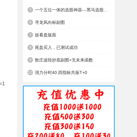
一个五位一体的选股神器---黑马选股神器
5
寻龙风向标副图
6
扳看盘版面
7
尾盘买入，已测试成功
8
散庄波段抄底副图+无未来函数
9
强力分时40.四指标共振T+0
10
=1