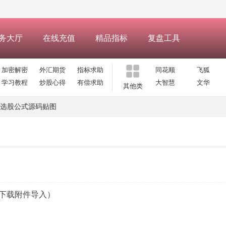
务大厅
在线充值
精品指标
复盘工具
加密解密
外汇期货
指标求助
同花顺
飞狐
学习教程
炒股心得
有偿求助
大智慧
文华
其他类
选股公式源码贴图
下载附件导入）