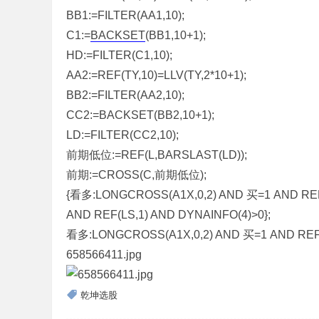
BB1:=FILTER(AA1,10);
C1:=
BACKSET
(BB1,10+1);
HD:=FILTER(C1,10);
AA2:=REF(TY,10)=LLV(TY,2*10+1);
BB2:=FILTER(AA2,10);
CC2:=BACKSET(BB2,10+1);
LD:=FILTER(CC2,10);
前期低位:=REF(L,BARSLAST(LD));
前期:=CROSS(C,前期低位);
{看多:LONGCROSS(A1X,0,2) AND 买=1 AND REF(
AND REF(LS,1) AND DYNAINFO(4)>0};
看多:LONGCROSS(A1X,0,2) AND 买=1 AND REF(LS
658566411.jpg
乾坤选股