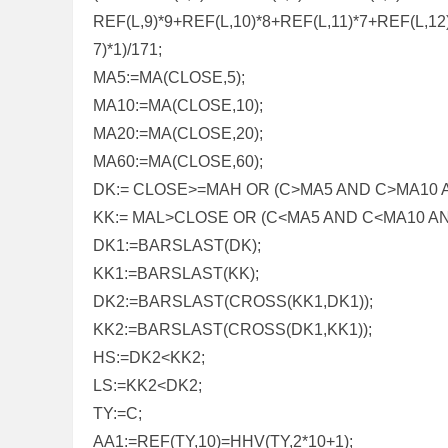
REF(L,9)*9+REF(L,10)*8+REF(L,11)*7+REF(L,12
7)*1)/171;
MA5:=MA(CLOSE,5);
MA10:=MA(CLOSE,10);
MA20:=MA(CLOSE,20);
MA60:=MA(CLOSE,60);
DK:= CLOSE>=MAH OR (C>MA5 AND C>MA10 
KK:= MAL>CLOSE OR (C<MA5 AND C<MA10 AN
DK1:=BARSLAST(DK);
KK1:=BARSLAST(KK);
DK2:=BARSLAST(CROSS(KK1,DK1));
KK2:=BARSLAST(CROSS(DK1,KK1));
HS:=DK2<KK2;
LS:=KK2<DK2;
TY:=C;
AA1:=REF(TY,10)=HHV(TY,2*10+1);