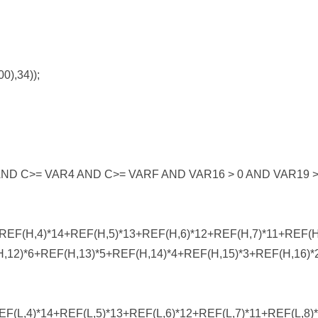
0),34));
ND C>= VAR4 AND C>= VARF AND VAR16 > 0 AND VAR19 >
REF(H,4)*14+REF(H,5)*13+REF(H,6)*12+REF(H,7)*11+REF(H
H,12)*6+REF(H,13)*5+REF(H,14)*4+REF(H,15)*3+REF(H,16)
EF(L,4)*14+REF(L,5)*13+REF(L,6)*12+REF(L,7)*11+REF(L,8)