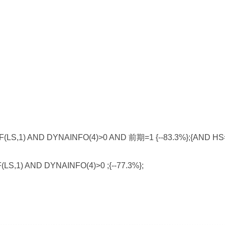
LS,1) AND DYNAINFO(4)>0 AND 前期=1 {--83.3%};{AND HS
,1) AND DYNAINFO(4)>0 ;{--77.3%};