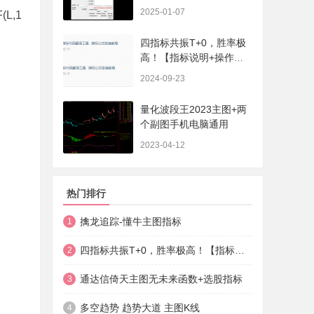
序、选股、开放源码，无
2025-01-07
(L,1
未来
四指标共振T+0，胜率极
高！【指标说明+操作方
法+实盘贴图】
2024-09-23
量化波段王2023主图+两
个副图手机电脑通用
2023-04-12
热门排行
擒龙追踪-懂牛主图指标
1
四指标共振T+0，胜率极高！【指标说明+操作方法+实盘贴图】
2
通达信倚天主图无未来函数+选股指标
3
多空趋势 趋势大道 主图K线
4