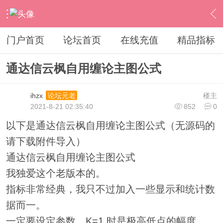
›
通达信指标公式
›
主图公式
›
内容
门户首页
论坛首页
在线充值
精品指标
通达信云枫自用缠论主图公式
ihzx
楼主
论坛元老
2021-8-21 02:35:40
852
0
以下是通达信云枫自用缠论主图公式（无源码的
请下载附件导入）
通达信云枫自用缠论主图公式
我独爱这个老版本的。
指标非常经典，我只不过加入一些显示和统计数
据而一。
一定要设定参数，K=1 时是极高低点的幅度，