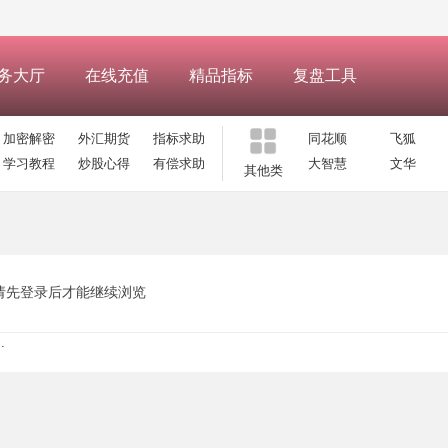
务大厅
在线充值
精品指标
复盘工具
加密解密
外汇期货
指标求助
同花顺
飞狐
学习教程
炒股心得
有偿求助
大智慧
文华
其他类
请先登录后才能继续浏览
.