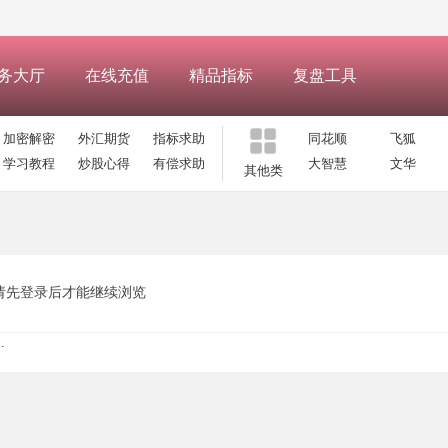
务大厅
在线充值
精品指标
复盘工具
加密解密
外汇期货
指标求助
同花顺
飞狐
学习教程
炒股心得
有偿求助
大智慧
文华
其他类
请先登录后才能继续浏览
.