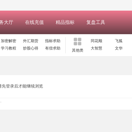
务大厅
在线充值
精品指标
复盘工具
加密解密
外汇期货
指标求助
同花顺
飞狐
学习教程
炒股心得
有偿求助
大智慧
文华
其他类
请先登录后才能继续浏览
.