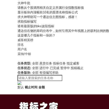
大神牛批
请教从个股调用相关自定义所属行业指数指标值
显示板块内涨幅前10名的股票名称指标公式
求大神帮助写一个通达信主图指标，感谢！
求助指标编写
谁有最新版的bks波段指标
通达信右侧的筹码分布中，如何引用其中年线图上的获利比例的
这是哪几个指标和一块的？
威客精英榜
排名
用户名
采纳/中标
任务类型:
全部
悬赏任务
投标任务
指定威客
任务状态:
全部
进行中
已完成
暂停中
投稿截止
任务版块:
全部
有偿编写求助
默认
截止时间
金额