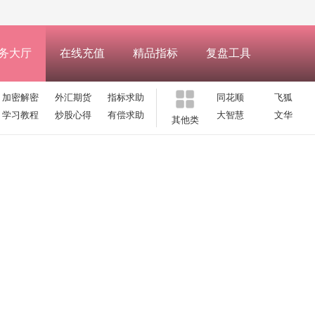
务大厅
在线充值
精品指标
复盘工具
加密解密
外汇期货
指标求助
同花顺
飞狐
学习教程
炒股心得
有偿求助
大智慧
文华
其他类