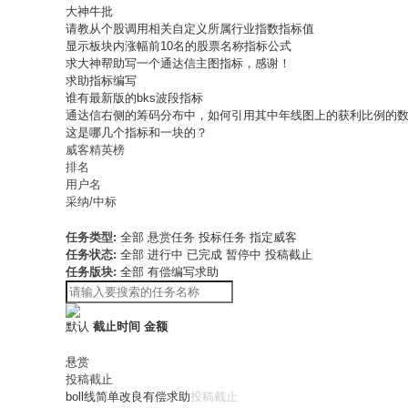
大神牛批
请教从个股调用相关自定义所属行业指数指标值
显示板块内涨幅前10名的股票名称指标公式
求大神帮助写一个通达信主图指标，感谢！
求助指标编写
谁有最新版的bks波段指标
通达信右侧的筹码分布中，如何引用其中年线图上的获利比例的
这是哪几个指标和一块的？
威客精英榜
排名
用户名
采纳/中标
任务类型:
全部
悬赏任务
投标任务
指定威客
任务状态:
全部
进行中
已完成
暂停中
投稿截止
任务版块:
全部
有偿编写求助
默认
截止时间
金额
悬赏
投稿截止
boll线简单改良有偿求助
投稿截止