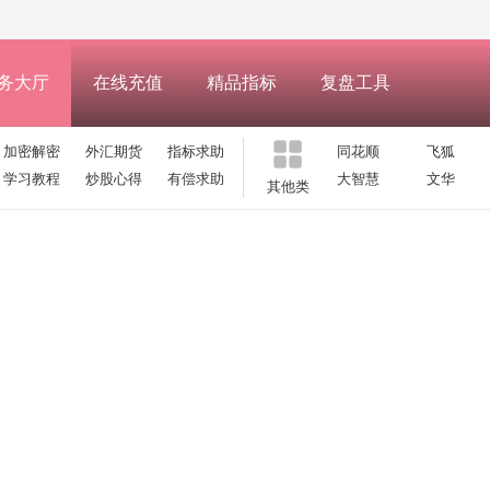
务大厅
在线充值
精品指标
复盘工具
加密解密
外汇期货
指标求助
同花顺
飞狐
学习教程
炒股心得
有偿求助
大智慧
文华
其他类