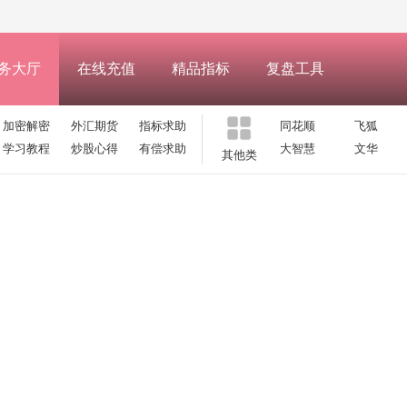
务大厅
在线充值
精品指标
复盘工具
加密解密
外汇期货
指标求助
同花顺
飞狐
学习教程
炒股心得
有偿求助
大智慧
文华
其他类