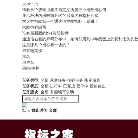
大神牛批
请教从个股调用相关自定义所属行业指数指标值
显示板块内涨幅前10名的股票名称指标公式
求大神帮助写一个通达信主图指标，感谢！
求助指标编写
谁有最新版的bks波段指标
通达信右侧的筹码分布中，如何引用其中年线图上的获利比例的
这是哪几个指标和一块的？
威客精英榜
排名
用户名
采纳/中标
任务类型:
全部
悬赏任务
投标任务
指定威客
任务状态:
全部
进行中
已完成
暂停中
投稿截止
任务版块:
全部
有偿编写求助
默认
截止时间
金额