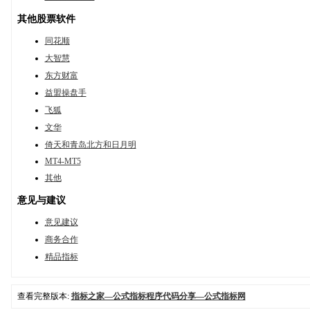
其他股票软件
同花顺
大智慧
东方财富
益盟操盘手
飞狐
文华
倚天和青岛北方和日月明
MT4-MT5
其他
意见与建议
意见建议
商务合作
精品指标
查看完整版本:
指标之家—公式指标程序代码分享—公式指标网