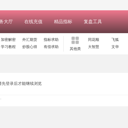
务大厅
在线充值
精品指标
复盘工具
加密解密
外汇期货
指标求助
同花顺
飞狐
学习教程
炒股心得
有偿求助
大智慧
文华
其他类
请先登录后才能继续浏览
.