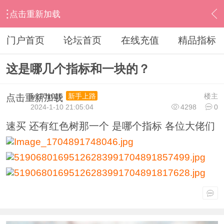
点击重新加载
›
通达信指标公式
›
无偿编写求助
›
内容
门户首页
论坛首页
在线充值
精品指标
这是哪几个指标和一块的？
lyz201016
楼主
新手上路
点击重新加载
2024-1-10 21:05:04
4298
0
速买 还有红色树那一个 是哪个指标 各位大佬们